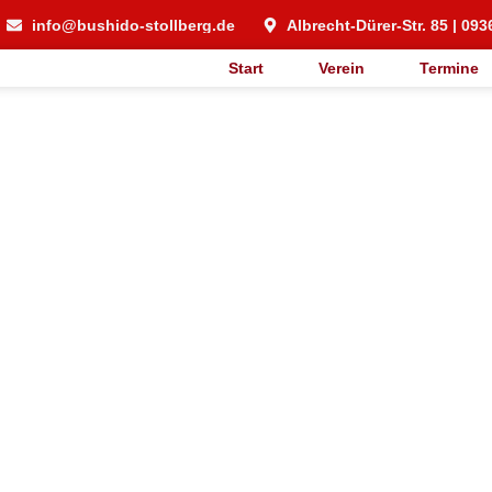
info@bushido-stollberg.de
Albrecht-Dürer-Str. 85 | 093
Start
Verein
Termine