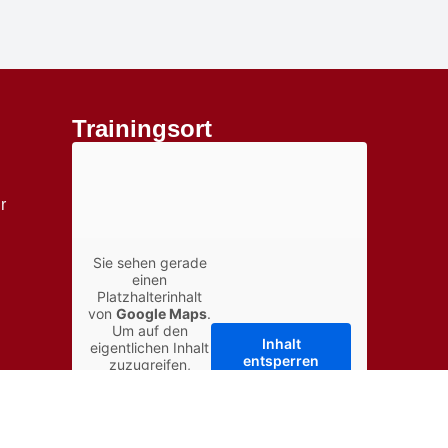
Trainingsort
r
Sie sehen gerade
einen
Platzhalterinhalt
von
Google Maps
.
Um auf den
Inhalt
↑
eigentlichen Inhalt
entsperren
zuzugreifen,
klicken Sie auf die
Schaltfläche
Erforderlichen
unten. Bitte
Service
beachten Sie,
akzeptieren