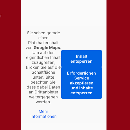
r
Sie sehen gerade
einen
Platzhalterinhalt
von
Google Maps
.
Um auf den
Inhalt
eigentlichen Inhalt
entsperren
zuzugreifen,
klicken Sie auf die
Schaltfläche
Erforderlichen
unten. Bitte
Service
beachten Sie,
akzeptieren
dass dabei Daten
und Inhalte
an Drittanbieter
entsperren
weitergegeben
werden.
Mehr
Informationen