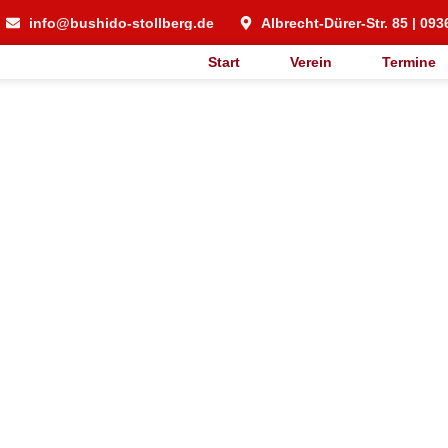
info@bushido-stollberg.de
Albrecht-Dürer-Str. 85 | 093
Start
Verein
Termine