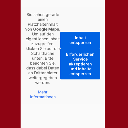
Sie sehen gerade
einen
Platzhalterinhalt
von
Google Maps
.
Um auf den
Inhalt
eigentlichen Inhalt
entsperren
zuzugreifen,
klicken Sie auf die
Schaltfläche
Erforderlichen
unten. Bitte
Service
beachten Sie,
akzeptieren
dass dabei Daten
und Inhalte
an Drittanbieter
entsperren
weitergegeben
werden.
Mehr
Informationen