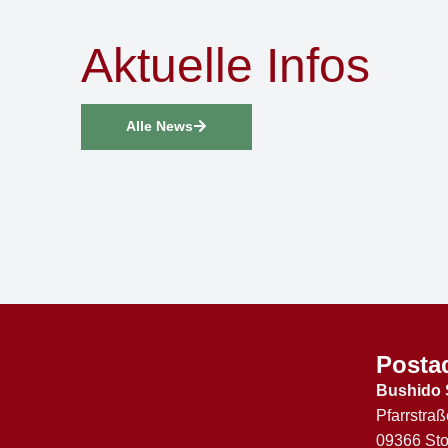
Aktuelle Infos
Alle News
Posta
Bushido 
Pfarrstraß
09366 Sto