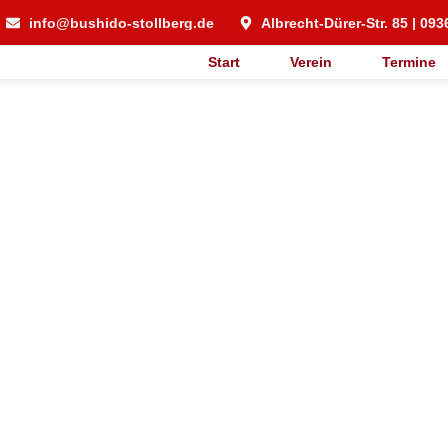
info@bushido-stollberg.de
Albrecht-Dürer-Str. 85 | 093
Start
Verein
Termine