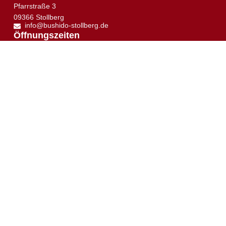
Pfarrstraße 3
09366 Stollberg
info@bushido-stollberg.de
↑
Öffnungszeiten
Dienstag:
16:00 – 21:00 Uhr
Mittwoch:
19:30 –21:00 Uhr
Donnerstag:
16:30 – 21:00 Uhr
Samstag:
10:00 – 12:00 Uhr
Trainingsplan
Trainingsort
Sie sehen gerade einen Platzhalterinhalt von
Google
Maps
. Um auf den eigentlichen Inhalt zuzugreifen,
klicken Sie auf die Schaltfläche unten. Bitte beachten
Sie, dass dabei Daten an Drittanbieter weitergegeben
werden.
Mehr Informationen