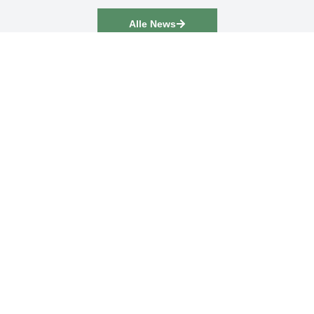
↑
Alle News
Postadresse
Bushido Stollberg
Pfarrstraße 3
09366 Stollberg
info@bushido-stollberg.de
Öffnungszeiten
Dienstag:
16:00 – 21:00 Uhr
Mittwoch:
19:30 –21:00 Uhr