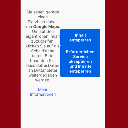
Sie sehen gerade
einen
Platzhalterinhalt
von
Google Maps
.
Um auf den
Inhalt
eigentlichen Inhalt
entsperren
zuzugreifen,
klicken Sie auf die
Schaltfläche
Erforderlichen
unten. Bitte
Service
beachten Sie,
akzeptieren
dass dabei Daten
und Inhalte
an Drittanbieter
entsperren
weitergegeben
werden.
Mehr
Informationen