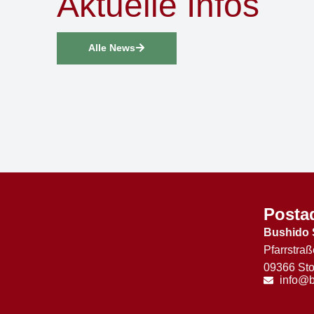
Aktuelle Infos
Alle News
Posta
Bushido 
Pfarrstraß
09366 Sto
info@b