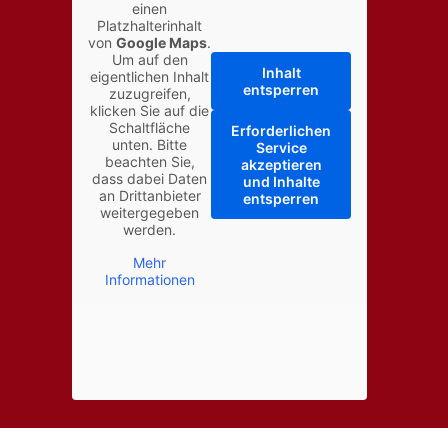
einen
Platzhalterinhalt
von
Google Maps
.
Um auf den
Inhalt
eigentlichen Inhalt
entsperren
zuzugreifen,
klicken Sie auf die
Schaltfläche
Erforderlichen
unten. Bitte
Service
beachten Sie,
akzeptieren
dass dabei Daten
und Inhalte
an Drittanbieter
entsperren
weitergegeben
werden.
Mehr
Informationen
↑