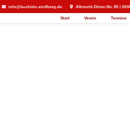
info@bushido-stollberg.de
Albrecht-Dürer-Str. 85 | 093
Start
Verein
Termine