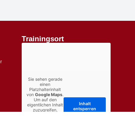
Trainingsort
r
Sie sehen gerade
einen
Platzhalterinhalt
von
Google Maps
.
Um auf den
Inhalt
↑
eigentlichen Inhalt
entsperren
zuzugreifen,
klicken Sie auf die
Schaltfläche
Erforderlichen
unten. Bitte
Service
beachten Sie,
akzeptieren