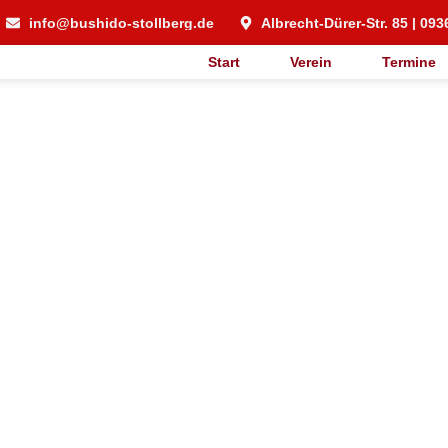
info@bushido-stollberg.de
Albrecht-Dürer-Str. 85 | 093
Start
Verein
Termine