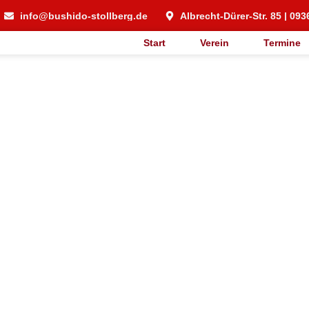
info@bushido-stollberg.de
Albrecht-Dürer-Str. 85 | 093
Start
Verein
Termine