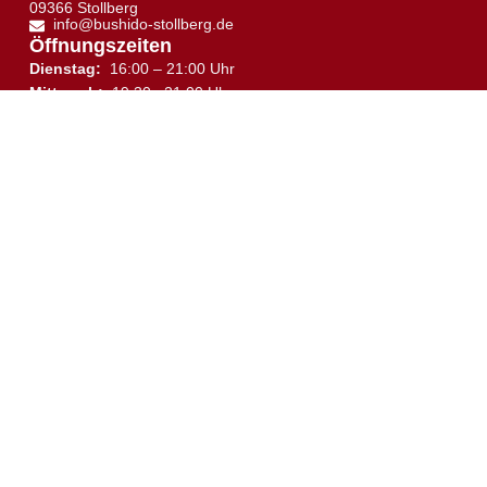
09366 Stollberg
info@bushido-stollberg.de
Öffnungszeiten
↑
Dienstag:
16:00 – 21:00 Uhr
Mittwoch:
19:30 –21:00 Uhr
Donnerstag:
16:30 – 21:00 Uhr
Samstag:
10:00 – 12:00 Uhr
Trainingsplan
Trainingsort
Sie sehen gerade einen Platzhalterinhalt von
Google
Maps
. Um auf den eigentlichen Inhalt zuzugreifen,
klicken Sie auf die Schaltfläche unten. Bitte beachten
Sie, dass dabei Daten an Drittanbieter weitergegeben
werden.
Mehr Informationen