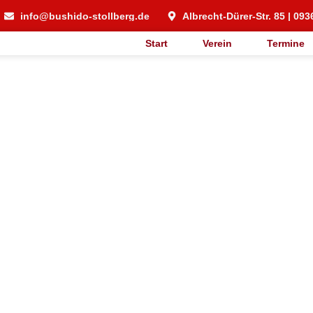
info@bushido-stollberg.de
Albrecht-Dürer-Str. 85 | 093
Start
Verein
Termine