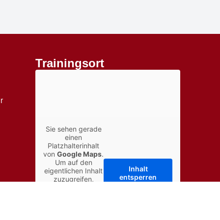
Trainingsort
r
Sie sehen gerade
einen
Platzhalterinhalt
von
Google Maps
.
Um auf den
Inhalt
↑
eigentlichen Inhalt
entsperren
zuzugreifen,
klicken Sie auf die
Schaltfläche
Erforderlichen
unten. Bitte
Service
beachten Sie,
akzeptieren