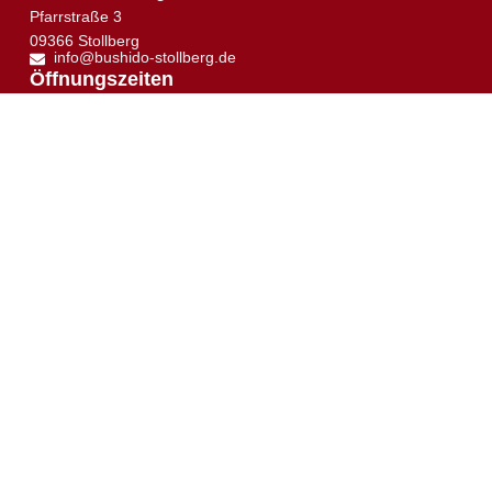
Pfarrstraße 3
09366 Stollberg
info@bushido-stollberg.de
↑
Öffnungszeiten
Dienstag:
16:00 – 21:00 Uhr
Mittwoch:
19:30 –21:00 Uhr
Donnerstag:
16:30 – 21:00 Uhr
Samstag:
10:00 – 12:00 Uhr
Trainingsplan
Trainingsort
Sie sehen gerade einen Platzhalterinhalt von
Google
Maps
. Um auf den eigentlichen Inhalt zuzugreifen,
klicken Sie auf die Schaltfläche unten. Bitte beachten
Sie, dass dabei Daten an Drittanbieter weitergegeben
werden.