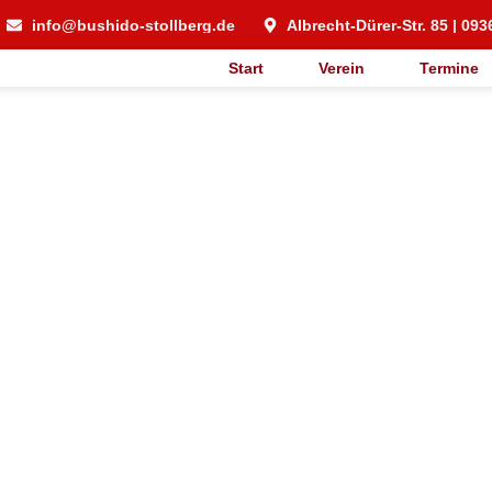
info@bushido-stollberg.de
Albrecht-Dürer-Str. 85 | 093
Start
Verein
Termine