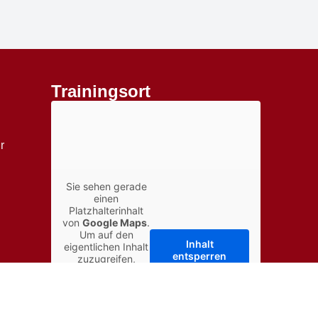
Trainingsort
r
Sie sehen gerade
einen
Platzhalterinhalt
von
Google Maps
.
Um auf den
Inhalt
↑
eigentlichen Inhalt
entsperren
zuzugreifen,
klicken Sie auf die
Schaltfläche
Erforderlichen
unten. Bitte
Service
beachten Sie,
akzeptieren