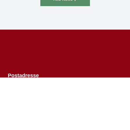
↑
Postadresse
Bushido Stollberg
Pfarrstraße 3
09366 Stollberg
info@bushido-stollberg.de
Öffnungszeiten
Dienstag:
16:00 – 21:00 Uhr
Mittwoch:
19:30 –21:00 Uhr
Donnerstag:
16:30 – 21:00 Uhr
Samstag:
10:00 – 12:00 Uhr