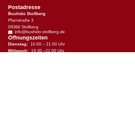
Postadresse
Bushido Stollberg
Pfarrstraße 3
09366 Stollberg
info@bushido-stollberg.de
Öffnungszeiten
Dienstag:
16:00 – 21:00 Uhr
↑
Mittwoch:
19:30 –21:00 Uhr
Donnerstag:
16:30 – 21:00 Uhr
Samstag:
10:00 – 12:00 Uhr
Trainingsplan
Trainingsort
Sie sehen gerade einen Platzhalterinhalt von
Google
Maps
. Um auf den eigentlichen Inhalt zuzugreifen,
klicken Sie auf die Schaltfläche unten. Bitte beachten