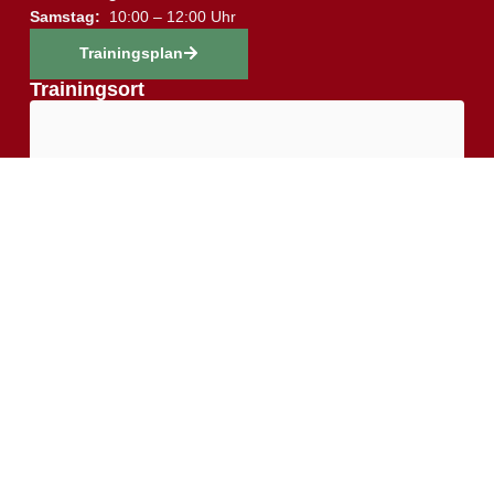
Samstag:
10:00 – 12:00 Uhr
Trainingsplan
Trainingsort
↑
Sie sehen gerade einen Platzhalterinhalt von
Google
Maps
. Um auf den eigentlichen Inhalt zuzugreifen,
klicken Sie auf die Schaltfläche unten. Bitte beachten
Sie, dass dabei Daten an Drittanbieter weitergegeben
werden.
Mehr Informationen
Inhalt entsperren
Erforderlichen Service akzeptieren und Inhalte
entsperren