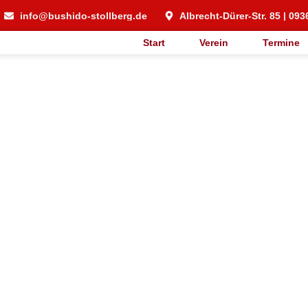
info@bushido-stollberg.de
Albrecht-Dürer-Str. 85 | 093
Start
Verein
Termine