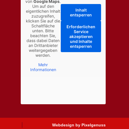
von
Google Maps
.
Um auf den
Inhalt
eigentlichen Inhalt
entsperren
zuzugreifen,
klicken Sie auf die
Schaltfläche
Erforderlichen
unten. Bitte
Service
beachten Sie,
akzeptieren
dass dabei Daten
und Inhalte
an Drittanbieter
entsperren
weitergegeben
werden.
Mehr
Informationen
↑
Webdesign by Pixelgenuss