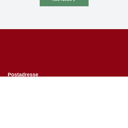
↑
Postadresse
Bushido Stollberg
Pfarrstraße 3
09366 Stollberg
info@bushido-stollberg.de
Öffnungszeiten
Dienstag:
16:00 – 21:00 Uhr
Mittwoch:
19:30 –21:00 Uhr
Donnerstag:
16:30 – 21:00 Uhr
Samstag:
10:00 – 12:00 Uhr