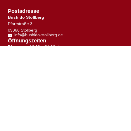
Postadresse
Bushido Stollberg
Pfarrstraße 3
09366 Stollberg
info@bushido-stollberg.de
↑
Öffnungszeiten
Dienstag:
16:00 – 21:00 Uhr
Mittwoch:
19:30 –21:00 Uhr
Donnerstag:
16:30 – 21:00 Uhr
Samstag:
10:00 – 12:00 Uhr
Trainingsplan
Trainingsort
Sie sehen gerade einen Platzhalterinhalt von
Google
Maps
. Um auf den eigentlichen Inhalt zuzugreifen,