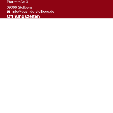
Pfarrstraße 3
09366 Stollberg
info@bushido-stollberg.de
↑
Öffnungszeiten
Dienstag:
16:00 – 21:00 Uhr
Mittwoch:
19:30 –21:00 Uhr
Donnerstag:
16:30 – 21:00 Uhr
Samstag:
10:00 – 12:00 Uhr
Trainingsplan
Trainingsort
Sie sehen gerade einen Platzhalterinhalt von
Google
Maps
. Um auf den eigentlichen Inhalt zuzugreifen,
klicken Sie auf die Schaltfläche unten. Bitte beachten
Sie, dass dabei Daten an Drittanbieter weitergegeben
werden.
Mehr Informationen